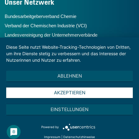
Unser Netzwerk
Bundesarbeitgeberverband Chemie
Verband der Chemischen Industrie (VCI)
Landesvereinigung der Unternehmerverbände
Chemiehochdrei
Diese Seite nutzt Website-Tracking-Technologien von Dritten,
um ihre Dienste stetig zu verbessern und das Interesse der
Nutzerinnen und Nutzer zu erfahren.
Hinweise
ABLEHNEN
Impressum und Disclaimer
Datenschutzhinweise
AKZEPTIEREN
Datenschutzhinweise für Veranstaltungen
Startseite
EINSTELLUNGEN
Powered by
Impressum
|
Datenschutzhinweise