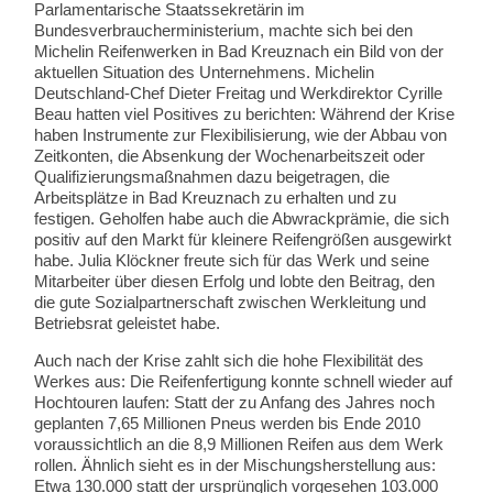
Parlamentarische Staatssekretärin im
Bundesverbraucherministerium, machte sich bei den
Michelin Reifenwerken in Bad Kreuznach ein Bild von der
aktuellen Situation des Unternehmens. Michelin
Deutschland-Chef Dieter Freitag und Werkdirektor Cyrille
Beau hatten viel Positives zu berichten: Während der Krise
haben Instrumente zur Flexibilisierung, wie der Abbau von
Zeitkonten, die Absenkung der Wochenarbeitszeit oder
Qualifizierungsmaßnahmen dazu beigetragen, die
Arbeitsplätze in Bad Kreuznach zu erhalten und zu
festigen. Geholfen habe auch die Abwrackprämie, die sich
positiv auf den Markt für kleinere Reifengrößen ausgewirkt
habe. Julia Klöckner freute sich für das Werk und seine
Mitarbeiter über diesen Erfolg und lobte den Beitrag, den
die gute Sozialpartnerschaft zwischen Werkleitung und
Betriebsrat geleistet habe.
Auch nach der Krise zahlt sich die hohe Flexibilität des
Werkes aus: Die Reifenfertigung konnte schnell wieder auf
Hochtouren laufen: Statt der zu Anfang des Jahres noch
geplanten 7,65 Millionen Pneus werden bis Ende 2010
voraussichtlich an die 8,9 Millionen Reifen aus dem Werk
rollen. Ähnlich sieht es in der Mischungsherstellung aus:
Etwa 130.000 statt der ursprünglich vorgesehen 103.000