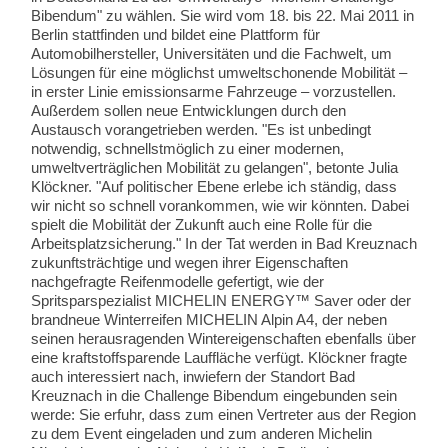
Bibendum" zu wählen. Sie wird vom 18. bis 22. Mai 2011 in
Berlin stattfinden und bildet eine Plattform für
Automobilhersteller, Universitäten und die Fachwelt, um
Lösungen für eine möglichst umweltschonende Mobilität –
in erster Linie emissionsarme Fahrzeuge – vorzustellen.
Außerdem sollen neue Entwicklungen durch den
Austausch vorangetrieben werden. "Es ist unbedingt
notwendig, schnellstmöglich zu einer modernen,
umweltverträglichen Mobilität zu gelangen", betonte Julia
Klöckner. "Auf politischer Ebene erlebe ich ständig, dass
wir nicht so schnell vorankommen, wie wir könnten. Dabei
spielt die Mobilität der Zukunft auch eine Rolle für die
Arbeitsplatzsicherung." In der Tat werden in Bad Kreuznach
zukunftsträchtige und wegen ihrer Eigenschaften
nachgefragte Reifenmodelle gefertigt, wie der
Spritsparspezialist MICHELIN ENERGY™ Saver oder der
brandneue Winterreifen MICHELIN Alpin A4, der neben
seinen herausragenden Wintereigenschaften ebenfalls über
eine kraftstoffsparende Lauffläche verfügt. Klöckner fragte
auch interessiert nach, inwiefern der Standort Bad
Kreuznach in die Challenge Bibendum eingebunden sein
werde: Sie erfuhr, dass zum einen Vertreter aus der Region
zu dem Event eingeladen und zum anderen Michelin