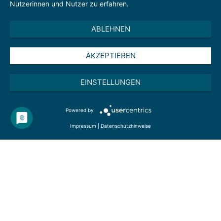
Nutzerinnen und Nutzer zu erfahren.
ABLEHNEN
AKZEPTIEREN
EINSTELLUNGEN
Powered by
Impressum
|
Datenschutzhinweise
Standort unter Druck
Die neue Ausgabe von
Wir.Hier.
beleuchtet, wie
Unternehmen trotz hoher Energiekosten und wachsender
Bürokratie wettbewerbsfähig bleiben – mit mutigen
Investitionen, internationalen Strategien und dem Blick nach
Fernost. Dazu gibt es praxisnahe Ratgeber zu
Feedbackkultur, Stressbewältigung und KI in der